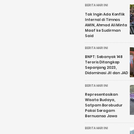
BERITA HARI INI
Tak Ingin Ada Konflik
Internal di Timnas
AMIN, Ahmad Ali Minta
Maaf ke Sudirman
Said
BERITA HARI INI
BNPT: Sebanyak 148
Teroris Ditangkap
Sepanjang 2023,
Didominasi JII dan JAD
BERITA HARI INI
Representasikan
Wisata Budaya,
Satpam Borobudur
Pakai Seragam
Bernuansa Jawa
BERITA HARI INI