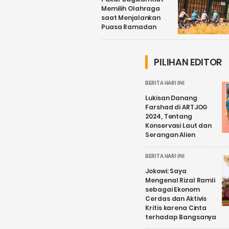
Memilih Olahraga
saat Menjalankan
Puasa Ramadan
PILIHAN EDITOR
BERITA HARI INI
Lukisan Danang
Farshad di ARTJOG
2024, Tentang
Konservasi Laut dan
Serangan Alien
BERITA HARI INI
Jokowi: Saya
Mengenal Rizal Ramli
sebagai Ekonom
Cerdas dan Aktivis
Kritis karena Cinta
terhadap Bangsanya