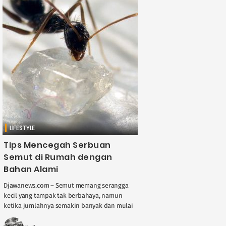
LIFESTYLE
Tips Mencegah Serbuan
Semut di Rumah dengan
Bahan Alami
Djawanews.com – Semut memang serangga
kecil yang tampak tak berbahaya, namun
ketika jumlahnya semakin banyak dan mulai
mengerubungi makanan atau minuman di
rumah, tentu bisa mengganggu kenyamanan.