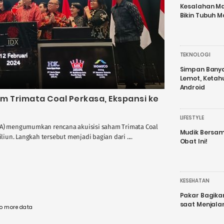
Kesalahan Ma
Bikin Tubuh M
TEKNOLOGI
Simpan Banyak
Lemot, Ketah
Android
am Trimata Coal Perkasa, Ekspansi ke
LIFESTYLE
EJA) mengumumkan rencana akuisisi saham Trimata Coal
Mudik Bersam
liun. Langkah tersebut menjadi bagian dari ....
Obat Ini!
KESEHATAN
Pakar Bagika
saat Menjal
o more data