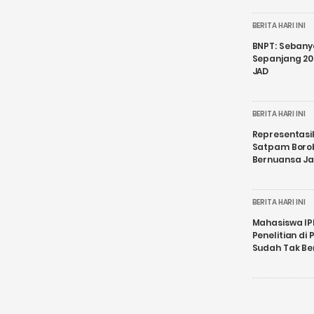
BERITA HARI INI
BNPT: Sebanya
Sepanjang 202
JAD
BERITA HARI INI
Representasi
Satpam Boro
Bernuansa J
BERITA HARI INI
Mahasiswa IP
Penelitian d
Sudah Tak B