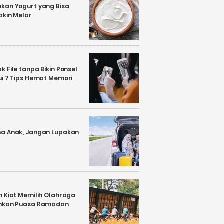
kan Yogurt yang Bisa
akin Melar
 File tanpa Bikin Ponsel
ui 7 Tips Hemat Memori
a Anak, Jangan Lupakan
n Kiat Memilih Olahraga
ankan Puasa Ramadan