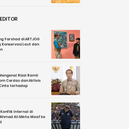
 EDITOR
ng Farshad di ARTJOG
 Konservasi Laut dan
en
Mengenal Rizal Ramli
om Cerdas dan Aktivis
 Cinta terhadap
Konflik Internal di
 Ahmad Ali Minta Maaf ke
d