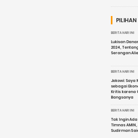
PILIHAN
BERITA HARI INI
Lukisan Dana
2024, Tentang
Serangan Ali
BERITA HARI INI
Jokowi: Saya 
sebagai Ekon
Kritis karena
Bangsanya
BERITA HARI INI
Tak Ingin Ada 
Timnas AMIN,
Sudirman Sai