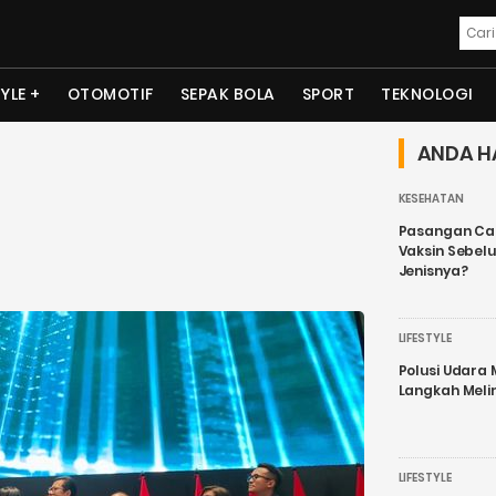
TYLE
OTOMOTIF
SEPAK BOLA
SPORT
TEKNOLOGI
ANDA H
KESEHATAN
Pasangan Cal
Vaksin Sebel
Jenisnya?
LIFESTYLE
Polusi Udara
Langkah Meli
LIFESTYLE