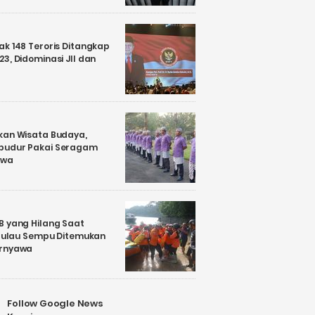
k 148 Teroris Ditangkap
3, Didominasi JII dan
kan Wisata Budaya,
budur Pakai Seragam
awa
B yang Hilang Saat
i Pulau Sempu Ditemukan
ernyawa
Follow Google News