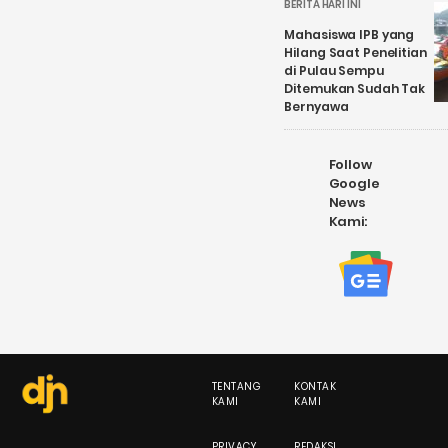
BERITA HARI INI
Mahasiswa IPB yang
Hilang Saat Penelitian
di Pulau Sempu
Ditemukan Sudah Tak
Bernyawa
Follow
Google
News
Kami:
TENTANG
KONTAK
KAMI
KAMI
PRIVACY
REDAKSI