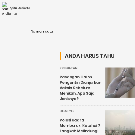
kompleks. Negara dengan kekayaan sumber
daya energi yang luar biasa, ....
Saiful Ardianto
No more data
ANDA HARUS TAHU
KESEHATAN
Pasangan Calon
Pengantin Dianjurkan
Vaksin Sebelum
Menikah, Apa Saja
Jenisnya?
LIFESTYLE
Polusi Udara
Memburuk, Ketahui 7
Langkah Melindungi