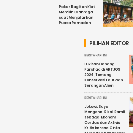
Pakar Bagikan Kiat
Memilih Olahraga
saat Menjalankan
Puasa Ramadan
PILIHAN EDITOR
BERITA HARI INI
Lukisan Danang
Farshad di ARTJOG
2024, Tentang
Konservasi Laut dan
Serangan Alien
BERITA HARI INI
Jokowi: Saya
Mengenal Rizal Ramli
sebagai Ekonom
Cerdas dan Aktivis
Kritis karena Cinta