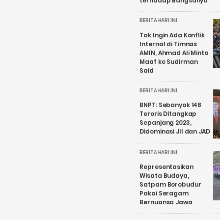
terhadap Bangsanya
BERITA HARI INI
Tak Ingin Ada Konflik
Internal di Timnas
AMIN, Ahmad Ali Minta
Maaf ke Sudirman
Said
BERITA HARI INI
BNPT: Sebanyak 148
Teroris Ditangkap
Sepanjang 2023,
Didominasi JII dan JAD
BERITA HARI INI
Representasikan
Wisata Budaya,
Satpam Borobudur
Pakai Seragam
Bernuansa Jawa