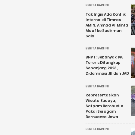
BERITA HARI INI
Tak Ingin Ada Konflik
Internal di Timnas
AMIN, Ahmad Ali Minta
Maaf ke Sudirman
Said
BERITA HARI INI
BNPT: Sebanyak 148
Teroris Ditangkap
Sepanjang 2023,
Didominasi JII dan JAD
BERITA HARI INI
Representasikan
Wisata Budaya,
Satpam Borobudur
Pakai Seragam
Bernuansa Jawa
BERITA HARI INI