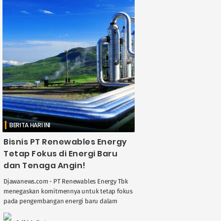
BERITA HARI INI
Bisnis PT Renewables Energy
Tetap Fokus di Energi Baru
dan Tenaga Angin!
Djawanews.com - PT Renewables Energy Tbk
menegaskan komitmennya untuk tetap fokus
pada pengembangan energi baru dalam
pemaparan publik yang digelar pada 11
November 2025. Perseroan menyampaikan