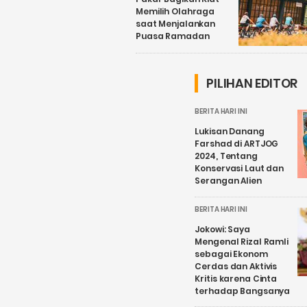
Memilih Olahraga
saat Menjalankan
Puasa Ramadan
PILIHAN EDITOR
BERITA HARI INI
Lukisan Danang
Farshad di ARTJOG
2024, Tentang
Konservasi Laut dan
Serangan Alien
BERITA HARI INI
Jokowi: Saya
Mengenal Rizal Ramli
sebagai Ekonom
Cerdas dan Aktivis
Kritis karena Cinta
terhadap Bangsanya