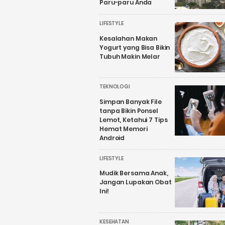
Paru-paru Anda
LIFESTYLE
Kesalahan Makan
Yogurt yang Bisa Bikin
Tubuh Makin Melar
TEKNOLOGI
Simpan Banyak File
tanpa Bikin Ponsel
Lemot, Ketahui 7 Tips
Hemat Memori
Android
LIFESTYLE
Mudik Bersama Anak,
Jangan Lupakan Obat
Ini!
KESEHATAN