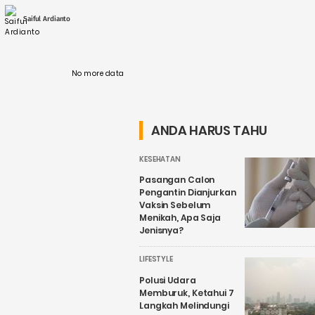
pada 73,52 meter di atas permukaan laut
(mdpl) pada Senin (17/11/25). ....
Saiful Ardianto
No more data
ANDA HARUS TAHU
KESEHATAN
Pasangan Calon
Pengantin Dianjurkan
Vaksin Sebelum
Menikah, Apa Saja
Jenisnya?
LIFESTYLE
Polusi Udara
Memburuk, Ketahui 7
Langkah Melindungi