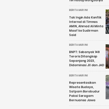
terhadap Bangsanya
BERITA HARI INI
Tak Ingin Ada Konflik
Internal di Timnas
AMIN, Ahmad Ali Minta
Maaf ke Sudirman
Said
BERITA HARI INI
BNPT: Sebanyak 148
Teroris Ditangkap
Sepanjang 2023,
Didominasi JII dan JAD
BERITA HARI INI
Representasikan
Wisata Budaya,
Satpam Borobudur
Pakai Seragam
Bernuansa Jawa