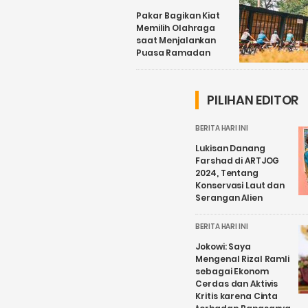
Pakar Bagikan Kiat
Memilih Olahraga
saat Menjalankan
Puasa Ramadan
PILIHAN EDITOR
BERITA HARI INI
Lukisan Danang
Farshad di ARTJOG
2024, Tentang
Konservasi Laut dan
Serangan Alien
BERITA HARI INI
Jokowi: Saya
Mengenal Rizal Ramli
sebagai Ekonom
Cerdas dan Aktivis
Kritis karena Cinta