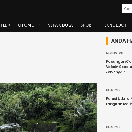
TYLE
OTOMOTIF
SEPAK BOLA
SPORT
TEKNOLOGI
ANDA H
KESEHATAN
Pasangan Cal
Vaksin Sebel
Jenisnya?
LIFESTYLE
Polusi Udara
Langkah Meli
LIFESTYLE