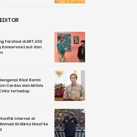
 EDITOR
ng Farshad di ARTJOG
 Konservasi Laut dan
en
Mengenal Rizal Ramli
om Cerdas dan Aktivis
 Cinta terhadap
Konflik Internal di
 Ahmad Ali Minta Maaf ke
d