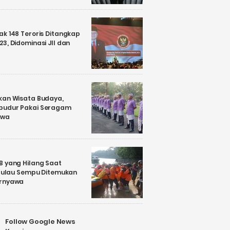
k 148 Teroris Ditangkap
3, Didominasi JII dan
kan Wisata Budaya,
budur Pakai Seragam
awa
B yang Hilang Saat
i Pulau Sempu Ditemukan
ernyawa
Follow Google News