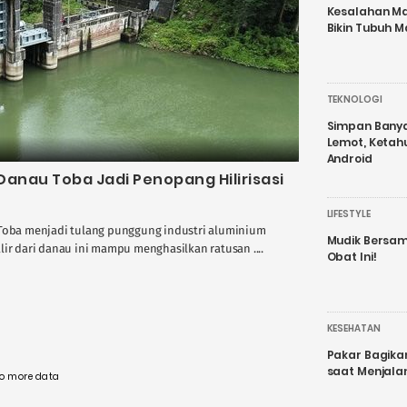
Kesalahan Ma
Bikin Tubuh M
TEKNOLOGI
Simpan Banyak
Lemot, Ketah
Android
Danau Toba Jadi Penopang Hilirisasi
LIFESTYLE
 Toba menjadi tulang punggung industri aluminium
Mudik Bersam
lir dari danau ini mampu menghasilkan ratusan ....
Obat Ini!
KESEHATAN
Pakar Bagika
saat Menjal
o more data