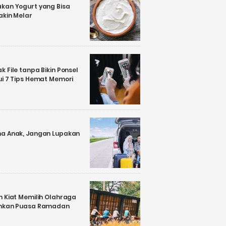
kan Yogurt yang Bisa
akin Melar
 File tanpa Bikin Ponsel
ui 7 Tips Hemat Memori
a Anak, Jangan Lupakan
n Kiat Memilih Olahraga
ankan Puasa Ramadan