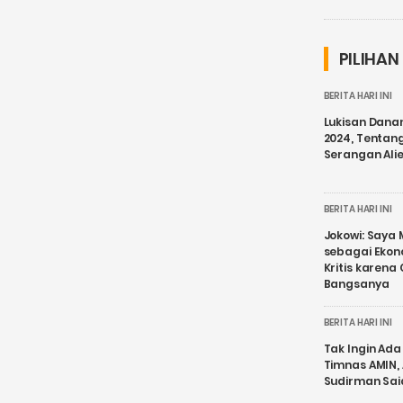
PILIHAN
BERITA HARI INI
Lukisan Dana
2024, Tentang
Serangan Ali
BERITA HARI INI
Jokowi: Saya 
sebagai Ekon
Kritis karena
Bangsanya
BERITA HARI INI
Tak Ingin Ada 
Timnas AMIN,
Sudirman Sai