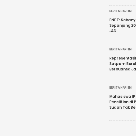
BERITA HARI INI
BNPT: Sebanya
Sepanjang 202
JAD
BERITA HARI INI
Representasi
Satpam Boro
Bernuansa J
BERITA HARI INI
Mahasiswa IP
Penelitian d
Sudah Tak B