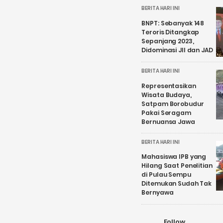
BERITA HARI INI
BNPT: Sebanyak 148
Teroris Ditangkap
Sepanjang 2023,
Didominasi JII dan JAD
BERITA HARI INI
Representasikan
Wisata Budaya,
Satpam Borobudur
Pakai Seragam
Bernuansa Jawa
BERITA HARI INI
Mahasiswa IPB yang
Hilang Saat Penelitian
di Pulau Sempu
Ditemukan Sudah Tak
Bernyawa
Follow