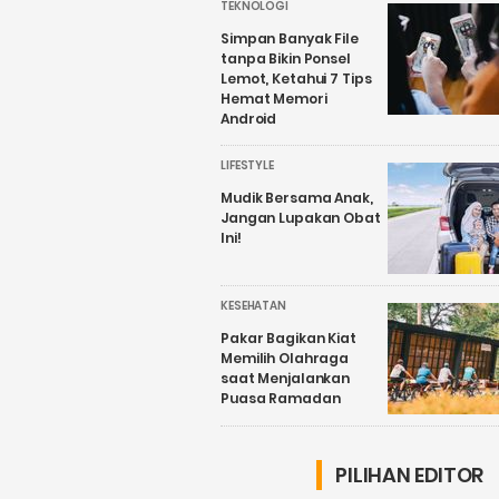
TEKNOLOGI
Simpan Banyak File
tanpa Bikin Ponsel
Lemot, Ketahui 7 Tips
Hemat Memori
Android
LIFESTYLE
Mudik Bersama Anak,
Jangan Lupakan Obat
Ini!
KESEHATAN
Pakar Bagikan Kiat
Memilih Olahraga
saat Menjalankan
Puasa Ramadan
PILIHAN EDITOR