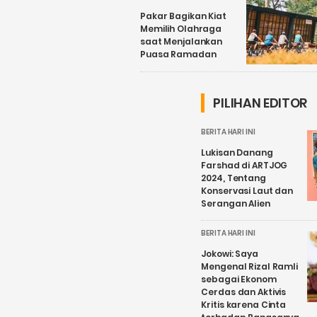
Pakar Bagikan Kiat
Memilih Olahraga
saat Menjalankan
Puasa Ramadan
PILIHAN EDITOR
BERITA HARI INI
Lukisan Danang
Farshad di ARTJOG
2024, Tentang
Konservasi Laut dan
Serangan Alien
BERITA HARI INI
Jokowi: Saya
Mengenal Rizal Ramli
sebagai Ekonom
Cerdas dan Aktivis
Kritis karena Cinta