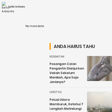
salah satu pembangkit listrik tenaga air yang
berperan dalam penyediaan listrik ....
Saiful Ardianto
No more data
ANDA HARUS TAHU
KESEHATAN
Pasangan Calon
Pengantin Dianjurkan
Vaksin Sebelum
Menikah, Apa Saja
Jenisnya?
LIFESTYLE
Polusi Udara
Memburuk, Ketahui 7
Langkah Melindungi