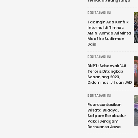
terhadap Bangsanya
BERITA HARI INI
Tak Ingin Ada Konflik
Internal di Timnas
AMIN, Ahmad Ali Minta
Maaf ke Sudirman
Said
BERITA HARI INI
BNPT: Sebanyak 148
Teroris Ditangkap
Sepanjang 2023,
Didominasi JII dan JAD
BERITA HARI INI
Representasikan
Wisata Budaya,
Satpam Borobudur
Pakai Seragam
Bernuansa Jawa