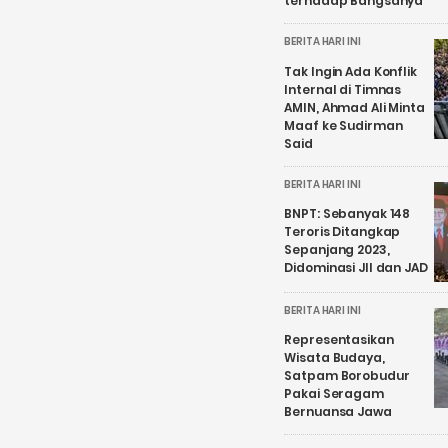
terhadap Bangsanya
BERITA HARI INI
Tak Ingin Ada Konflik
Internal di Timnas
AMIN, Ahmad Ali Minta
Maaf ke Sudirman
Said
BERITA HARI INI
BNPT: Sebanyak 148
Teroris Ditangkap
Sepanjang 2023,
Didominasi JII dan JAD
BERITA HARI INI
Representasikan
Wisata Budaya,
Satpam Borobudur
Pakai Seragam
Bernuansa Jawa