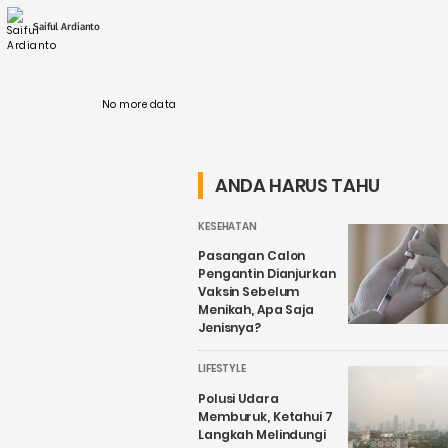
andal dan berkelanjutan untuk mendukung
aktivitas ekonomi serta kehidupan sehari-
Saiful Ardianto
hari masyarakat. ....
No more data
ANDA HARUS TAHU
KESEHATAN
Pasangan Calon
Pengantin Dianjurkan
Vaksin Sebelum
Menikah, Apa Saja
Jenisnya?
LIFESTYLE
Polusi Udara
Memburuk, Ketahui 7
Langkah Melindungi