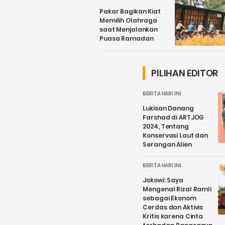
Pakar Bagikan Kiat
Memilih Olahraga
saat Menjalankan
Puasa Ramadan
PILIHAN EDITOR
BERITA HARI INI
Lukisan Danang
Farshad di ARTJOG
2024, Tentang
Konservasi Laut dan
Serangan Alien
BERITA HARI INI
Jokowi: Saya
Mengenal Rizal Ramli
sebagai Ekonom
Cerdas dan Aktivis
Kritis karena Cinta