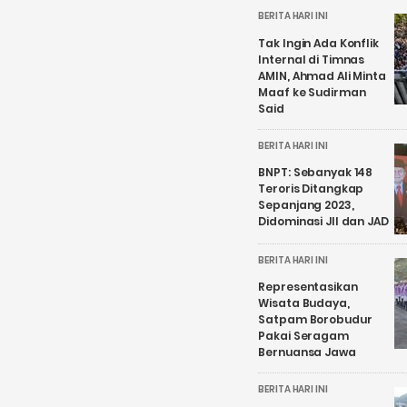
BERITA HARI INI
Tak Ingin Ada Konflik
Internal di Timnas
AMIN, Ahmad Ali Minta
Maaf ke Sudirman
Said
BERITA HARI INI
BNPT: Sebanyak 148
Teroris Ditangkap
Sepanjang 2023,
Didominasi JII dan JAD
BERITA HARI INI
Representasikan
Wisata Budaya,
Satpam Borobudur
Pakai Seragam
Bernuansa Jawa
BERITA HARI INI