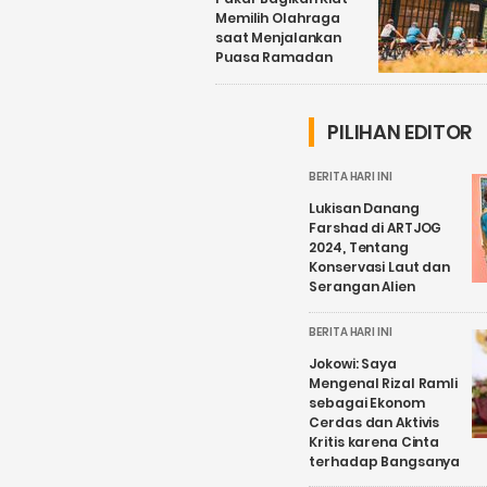
Memilih Olahraga
saat Menjalankan
Puasa Ramadan
PILIHAN EDITOR
BERITA HARI INI
Lukisan Danang
Farshad di ARTJOG
2024, Tentang
Konservasi Laut dan
Serangan Alien
BERITA HARI INI
Jokowi: Saya
Mengenal Rizal Ramli
sebagai Ekonom
Cerdas dan Aktivis
Kritis karena Cinta
terhadap Bangsanya