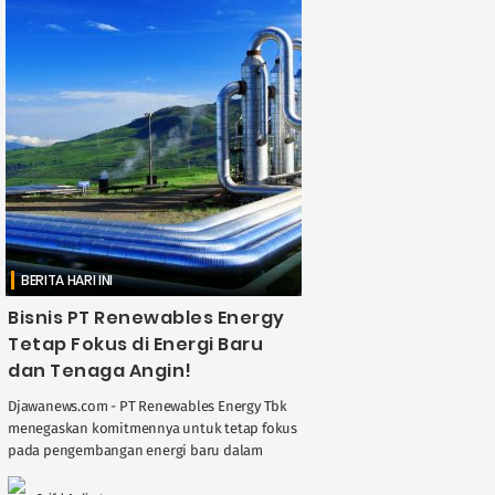
BERITA HARI INI
Bisnis PT Renewables Energy
Tetap Fokus di Energi Baru
dan Tenaga Angin!
Djawanews.com - PT Renewables Energy Tbk
menegaskan komitmennya untuk tetap fokus
pada pengembangan energi baru dalam
pemaparan publik yang digelar pada 11
November 2025. Perseroan menyampaikan