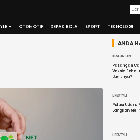
TYLE
OTOMOTIF
SEPAK BOLA
SPORT
TEKNOLOGI
ANDA H
KESEHATAN
Pasangan Cal
Vaksin Sebel
Jenisnya?
LIFESTYLE
Polusi Udara
Langkah Meli
LIFESTYLE