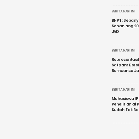
BERITA HARI INI
BNPT: Sebanya
Sepanjang 202
JAD
BERITA HARI INI
Representasi
Satpam Boro
Bernuansa J
BERITA HARI INI
Mahasiswa IP
Penelitian d
Sudah Tak B