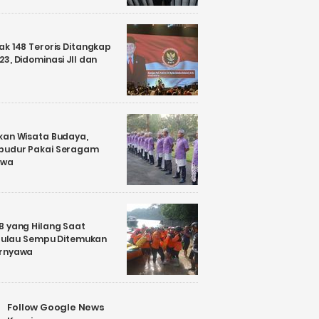
k 148 Teroris Ditangkap
3, Didominasi JII dan
kan Wisata Budaya,
budur Pakai Seragam
awa
B yang Hilang Saat
i Pulau Sempu Ditemukan
ernyawa
Follow Google News