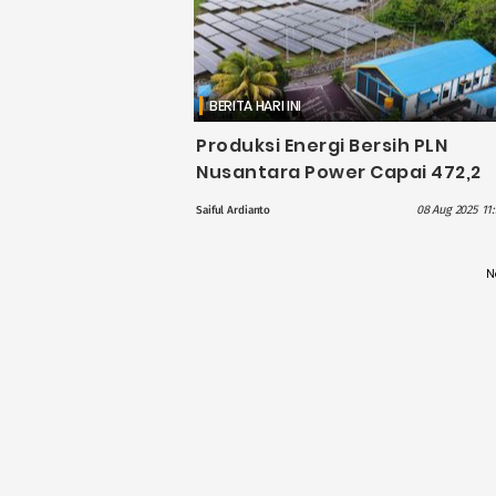
BERITA HARI INI
Produksi Energi Bersih PLN
Nusantara Power Capai 472,2
GWh di Semester I/2025, Gini
08 Aug 2025 11:
Saiful Ardianto
Rinciannya?
N