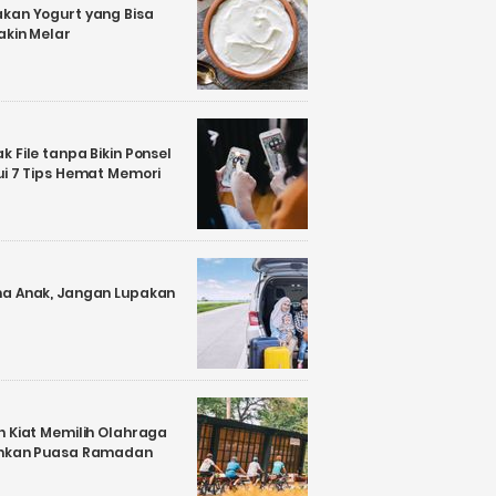
kan Yogurt yang Bisa
akin Melar
 File tanpa Bikin Ponsel
ui 7 Tips Hemat Memori
a Anak, Jangan Lupakan
n Kiat Memilih Olahraga
ankan Puasa Ramadan