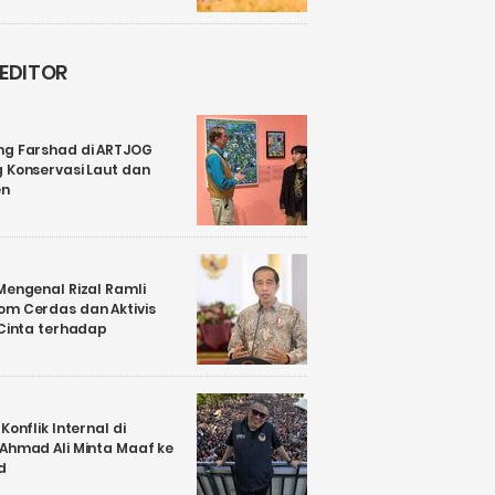
 EDITOR
ng Farshad di ARTJOG
 Konservasi Laut dan
en
Mengenal Rizal Ramli
om Cerdas dan Aktivis
 Cinta terhadap
Konflik Internal di
 Ahmad Ali Minta Maaf ke
d