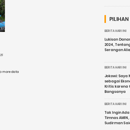
PILIHAN
BERITA HARI INI
Lukisan Dana
2024, Tentang
Serangan Ali
35
BERITA HARI INI
o more data
Jokowi: Saya 
sebagai Ekon
Kritis karena
Bangsanya
BERITA HARI INI
Tak Ingin Ada 
Timnas AMIN,
Sudirman Sai