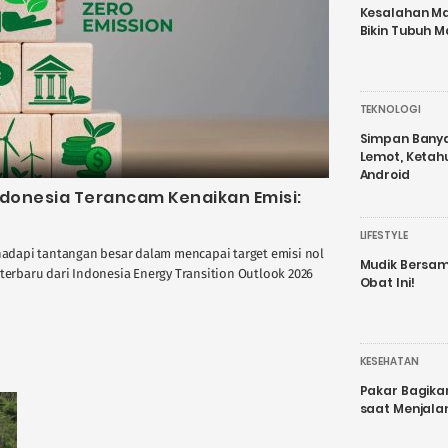
Kesalahan Ma
Bikin Tubuh M
TEKNOLOGI
Simpan Banyak
Lemot, Ketah
Android
ndonesia Terancam Kenaikan Emisi:
LIFESTYLE
dapi tantangan besar dalam mencapai target emisi nol
Mudik Bersam
 terbaru dari Indonesia Energy Transition Outlook 2026
Obat Ini!
KESEHATAN
Pakar Bagika
saat Menjal