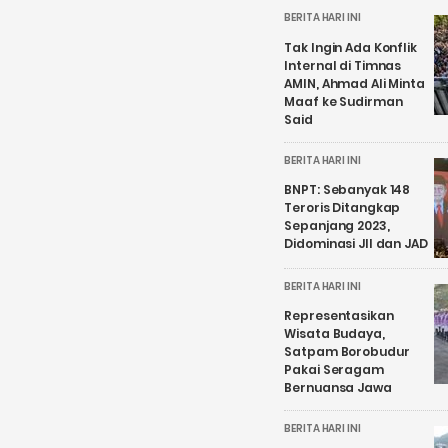
BERITA HARI INI
Tak Ingin Ada Konflik
Internal di Timnas
AMIN, Ahmad Ali Minta
Maaf ke Sudirman
Said
BERITA HARI INI
BNPT: Sebanyak 148
Teroris Ditangkap
Sepanjang 2023,
Didominasi JII dan JAD
BERITA HARI INI
Representasikan
Wisata Budaya,
Satpam Borobudur
Pakai Seragam
Bernuansa Jawa
BERITA HARI INI