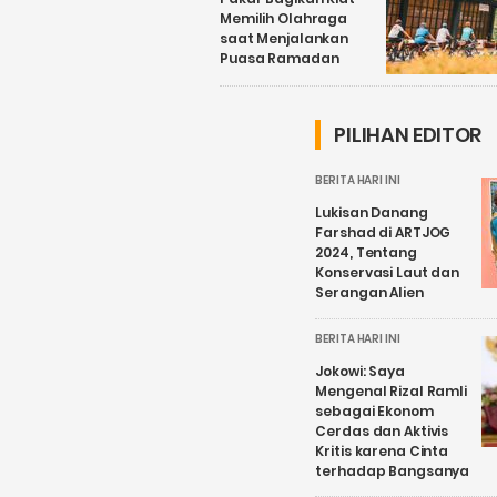
Memilih Olahraga
saat Menjalankan
Puasa Ramadan
PILIHAN EDITOR
BERITA HARI INI
Lukisan Danang
Farshad di ARTJOG
2024, Tentang
Konservasi Laut dan
Serangan Alien
BERITA HARI INI
Jokowi: Saya
Mengenal Rizal Ramli
sebagai Ekonom
Cerdas dan Aktivis
Kritis karena Cinta
terhadap Bangsanya