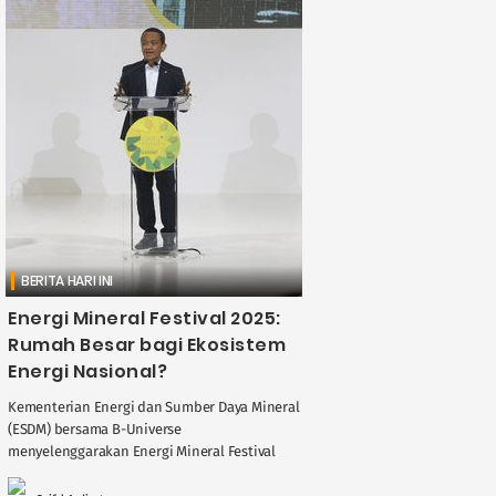
BERITA HARI INI
Energi Mineral Festival 2025:
Rumah Besar bagi Ekosistem
Energi Nasional?
Kementerian Energi dan Sumber Daya Mineral
(ESDM) bersama B-Universe
menyelenggarakan Energi Mineral Festival
2025, sebuah ajang yang bertujuan menjadi
rumah besar bagi seluruh ekosistem energi