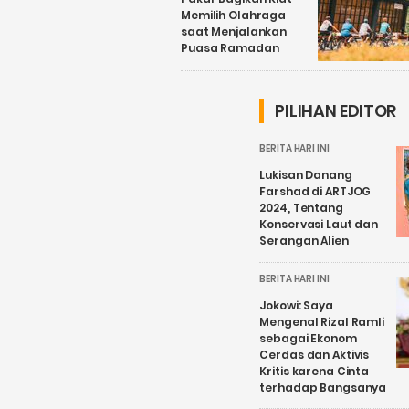
Memilih Olahraga
saat Menjalankan
Puasa Ramadan
PILIHAN EDITOR
BERITA HARI INI
Lukisan Danang
Farshad di ARTJOG
2024, Tentang
Konservasi Laut dan
Serangan Alien
BERITA HARI INI
Jokowi: Saya
Mengenal Rizal Ramli
sebagai Ekonom
Cerdas dan Aktivis
Kritis karena Cinta
terhadap Bangsanya